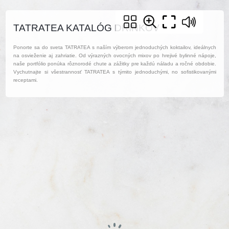
TATRATEA KATALÓG DRINKOV
Ponorte sa do sveta TATRATEA s naším výberom jednoduchých koktailov, ideálnych
na osvieženie aj zahriatie. Od výrazných ovocných mixov po hrejivé bylinné nápoje,
naše portfólio ponúka rôznorodé chute a zážitky pre každú náladu a ročné obdobie.
Vychutnajte si všestrannosť TATRATEA s týmito jednoduchými, no sofistikovanými
receptami.